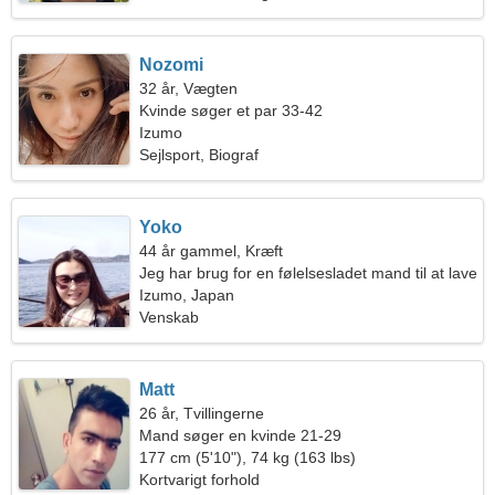
Nozomi
32 år, Vægten
Kvinde søger et par 33-42
Izumo
Sejlsport, Biograf
Yoko
44 år gammel, Kræft
Jeg har brug for en følelsesladet mand til at lave
mad sammen
Izumo, Japan
Venskab
Matt
26 år, Tvillingerne
Mand søger en kvinde 21-29
177 cm (5'10"), 74 kg (163 lbs)
Kortvarigt forhold