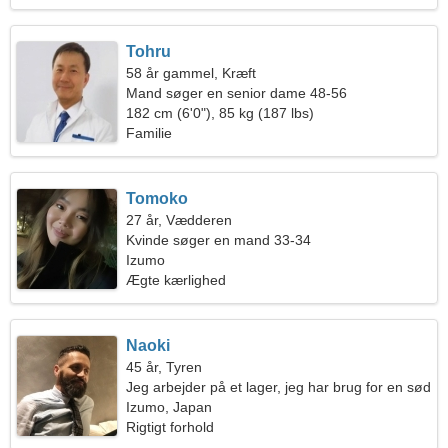
Tohru
58 år gammel, Kræft
Mand søger en senior dame 48-56
182 cm (6'0"), 85 kg (187 lbs)
Familie
Tomoko
27 år, Vædderen
Kvinde søger en mand 33-34
Izumo
Ægte kærlighed
Naoki
45 år, Tyren
Jeg arbejder på et lager, jeg har brug for en sød
kvinde
Izumo, Japan
Rigtigt forhold