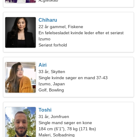
Ægteskab
Chiharu
22 år gammel, Fiskene
En følelsesladet kvinde leder efter et seriøst
forhold
Izumo
Seriøst forhold
Airi
33 år, Skytten
Single kvinde søger en mand 37-43
Izumo, Japan
Golf, Bowling
Toshi
31 år, Jomfruen
Single mand søger en kone
184 cm (6'1"), 78 kg (171 lbs)
Maleri, Solbadning