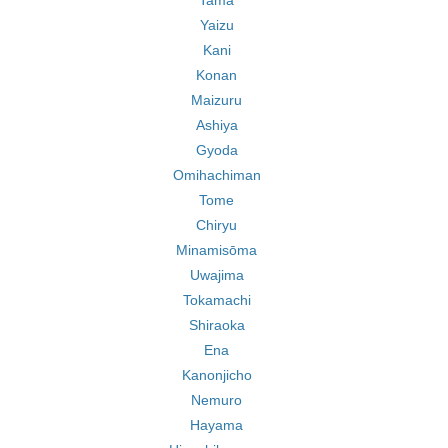
Tama
Yaizu
Kani
Konan
Maizuru
Ashiya
Gyoda
Omihachiman
Tome
Chiryu
Minamisōma
Uwajima
Tokamachi
Shiraoka
Ena
Kanonjicho
Nemuro
Hayama