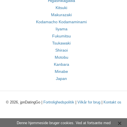
Higashikagawa
Kitsuki
Makurazaki
Kodamacho Kodamaminami
Iiyama
Fukumitsu
Tsukawaki
Shiraoi
Motobu
Kanbara
Minabe
Japan
© 2026, jpnDatingGo |
Fortrolighedspolitik
|
Vilkår for brug
|
Kontakt os
Denne hjemmeside bruger cookies. Ved at fortsætte med