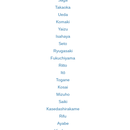
Saga
Takaoka
Ueda
Komaki
Yaizu
Isahaya
Seto
Ryugasaki
Fukuchiyama
Ritto
Itō
Togane
Kosai
Mizuho
Saiki
Kasedashirakame
Rifu
Ayabe