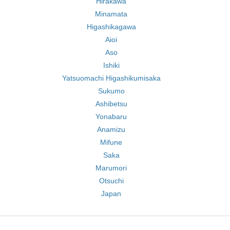
Hirakawa
Minamata
Higashikagawa
Aioi
Aso
Ishiki
Yatsuomachi Higashikumisaka
Sukumo
Ashibetsu
Yonabaru
Anamizu
Mifune
Saka
Marumori
Otsuchi
Japan