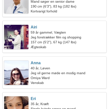
Mand søger en senior dame
190 cm (6'3"), 83 kg (182 lbs)
Kortvarigt forhold
Airi
59 år gammel, Vægten
Jeg foretrækker film og shopping
157 cm (5'2"), 67 kg (147 lbs)
Ægteskab
Anna
40 år, Løven
Jeg vil gerne møde en modig mand
Omiya Ward
Venskab
Eri
35 år, Kræft
Single kvinde søger en mand