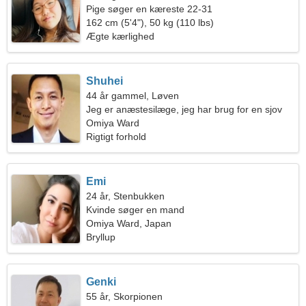
Pige søger en kæreste 22-31
162 cm (5'4"), 50 kg (110 lbs)
Ægte kærlighed
Shuhei
44 år gammel, Løven
Jeg er anæstesilæge, jeg har brug for en sjov
kvinde
Omiya Ward
Rigtigt forhold
Emi
24 år, Stenbukken
Kvinde søger en mand
Omiya Ward, Japan
Bryllup
Genki
55 år, Skorpionen