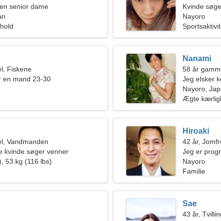
en senior dame
Kvinde søge
an
Nayoro
rhold
Sportsaktivit
Nanami
l, Fiskene
58 år gamm
r en mand 23-30
Jeg elsker 
Nayoro, Ja
Ægte kærli
Hiroaki
el, Vandmanden
42 år, Jomf
e kvinde søger venner
Jeg er prog
, 53 kg (116 lbs)
kvinde
Nayoro
Familie
Sae
43 år, Tvilli