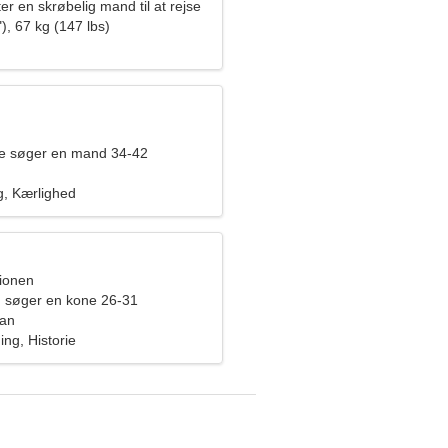
ter en skrøbelig mand til at rejse
), 67 kg (147 lbs)
de søger en mand 34-42
, Kærlighed
pionen
 søger en kone 26-31
pan
ing, Historie