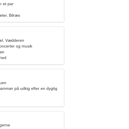
r et par
eter, Bilræs
el, Vædderen
koncerter og musik
pan
ghed
ruen
rammør på udkig efter en dygtig
ngerne