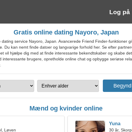
Log på
Gratis online dating Nayoro, Japan
dating service Nayoro, Japan. Avancerede Friend Finder-funktioner giv
 Du kan nemt finde datoer og langvarige forhold her. Se efter partner
et vil hjælpe dig med at finde interessante bekendtskaber og skabe de
 interessante brugere, opretholde online chat og opbygge seriøse relati
.
Mænd og kvinder online
Yuna
l, Løven
30 år, Skor