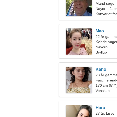
Mand søger 
Nayoro, Jap
Kortvarigt fo
Mao
22 år gamme
Kvinde søge
Nayoro
Bryllup
Kaho
23 år gamm
Fascinerend
170 cm (5'7")
Venskab
Haru
27 år, Løven