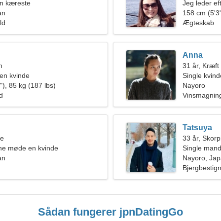
en kæreste
Jeg leder ef
an
sammen
158 cm (5'3"
ld
Ægteskab
Anna
n
31 år, Kræft
en kvinde
Single kvin
), 85 kg (187 lbs)
Nayoro
ld
Vinsmagning
Tatsuya
ne
33 år, Skor
rne møde en kvinde
Single mand
an
Nayoro, Ja
Bjergbestign
Sådan fungerer jpnDatingGo