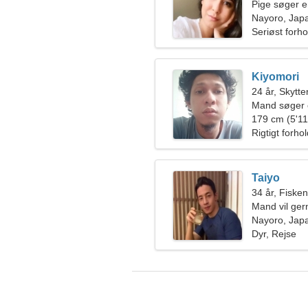
Pige søger 
Nayoro, Jap
Seriøst forho
Kiyomori
24 år, Skytte
Mand søger 
179 cm (5'11"
Rigtigt forho
Taiyo
34 år, Fiske
Mand vil ge
Nayoro, Jap
Dyr, Rejse