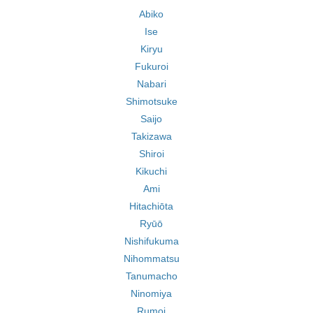
Abiko
Ise
Kiryu
Fukuroi
Nabari
Shimotsuke
Saijo
Takizawa
Shiroi
Kikuchi
Ami
Hitachiōta
Ryūō
Nishifukuma
Nihommatsu
Tanumacho
Ninomiya
Rumoi