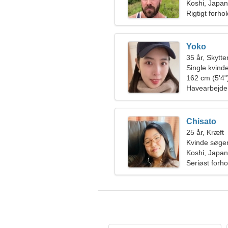
Koshi, Japan
Rigtigt forho
Yoko
35 år, Skytte
Single kvin
162 cm (5'4")
Havearbejde
Chisato
25 år, Kræft
Kvinde søge
Koshi, Japan
Seriøst forho