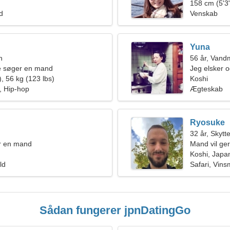
158 cm (5'3"
ld
Venskab
Yuna
n
56 år, Van
de søger en mand
Jeg elsker o
, 56 kg (123 lbs)
Koshi
, Hip-hop
Ægteskab
Ryosuke
32 år, Skytt
r en mand
Mand vil ge
Koshi, Japa
ld
Safari, Vin
Sådan fungerer jpnDatingGo