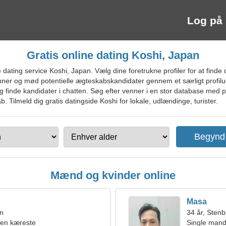
Log på
Gratis online dating Koshi, Japan
ating service Koshi, Japan. Vælg dine foretrukne profiler for at finde d
enner og mød potentielle ægteskabskandidater gennem et særligt profi
ler og finde kandidater i chatten. Søg efter venner i en stor database med 
b. Tilmeld dig gratis datingside Koshi for lokale, udlændinge, turister.
Mænd og kvinder online
Masa
en
34 år, Sten
 en kæreste
Single mand