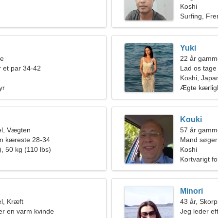
Koshi
Surfing, Fr
Yuki
ne
22 år gamm
 et par 34-42
Lad os tage 
kvinde
Koshi, Japa
yr
Ægte kærli
Kouki
l, Vægten
57 år gamm
en kæreste 28-34
Mand søger
, 50 kg (110 lbs)
Koshi
Kortvarigt f
Minori
l, Kræft
43 år, Skor
ter en varm kvinde
Jeg leder ef