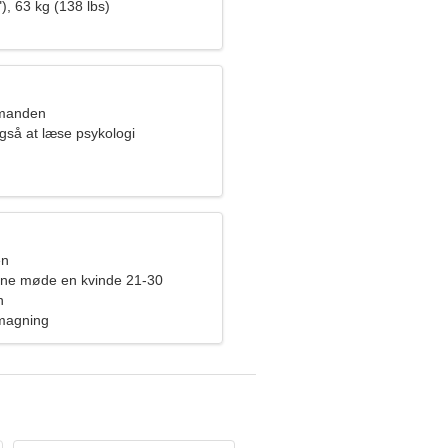
), 63 kg (138 lbs)
dmanden
gså at læse psykologi
en
rne møde en kvinde 21-30
n
smagning