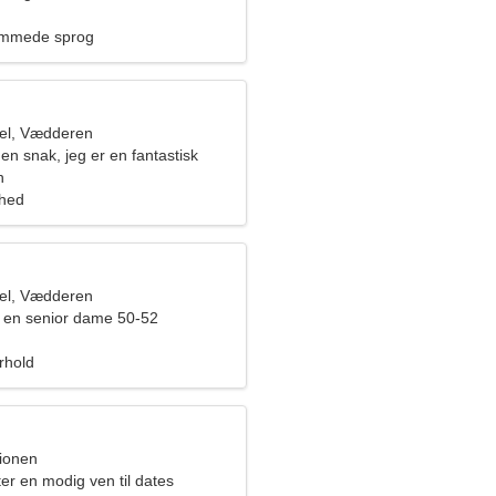
emmede sprog
el, Vædderen
en snak, jeg er en fantastisk
n
ghed
el, Vædderen
 en senior dame 50-52
orhold
pionen
ter en modig ven til dates