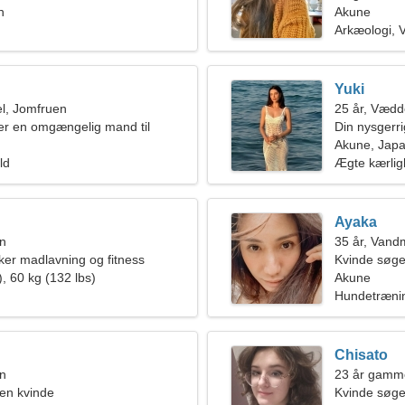
n
Akune
Arkæologi, V
Yuki
l, Jomfruen
25 år, Vædd
ter en omgængelig mand til
Din nysgerr
Akune, Jap
ld
Ægte kærli
Ayaka
en
35 år, Van
ker madlavning og fitness
Kvinde søge
, 60 kg (132 lbs)
Akune
Hundetræni
Chisato
en
23 år gamme
en kvinde
Kvinde søg