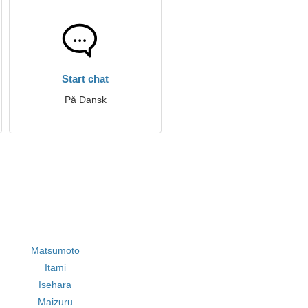
Start chat
På Dansk
Matsumoto
Itami
Isehara
Maizuru