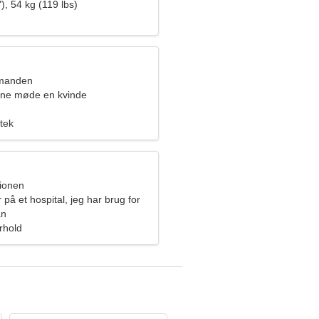
), 54 kg (119 lbs)
dmanden
rne møde en kvinde
tek
pionen
 på et hospital, jeg har brug for
kvinde
an
orhold