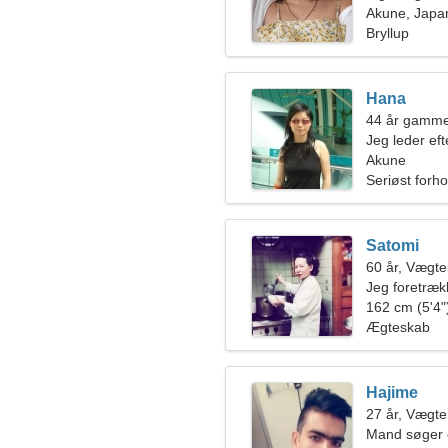
Akune, Japa
Bryllup
Hana
44 år gamme
Jeg leder ef
romantik
Akune
Seriøst forho
Satomi
60 år, Vægt
Jeg foretræk
162 cm (5'4")
Ægteskab
Hajime
27 år, Vægt
Mand søger 