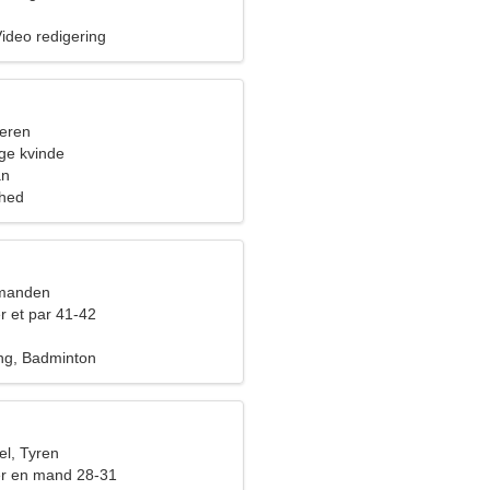
ideo redigering
eren
ige kvinde
an
ghed
dmanden
r et par 41-42
ng, Badminton
l, Tyren
er en mand 28-31