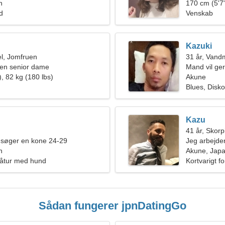
n
170 cm (5'7"
ld
Venskab
Kazuki
l, Jomfruen
31 år, Van
en senior dame
Mand vil ge
, 82 kg (180 lbs)
Akune
Blues, Disko
Kazu
41 år, Skor
 søger en kone 24-29
Jeg arbejder
n
en sensuel 
Akune, Jap
Gåtur med hund
Kortvarigt f
Sådan fungerer jpnDatingGo