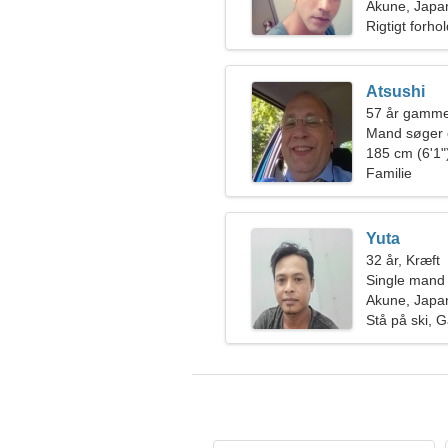
Akune, Japa
Rigtigt forho
Atsushi
57 år gamme
Mand søger 
185 cm (6'1")
Familie
Yuta
32 år, Kræft
Single mand
Akune, Japa
Stå på ski, 