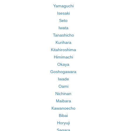
Yamaguchi
Isesaki
Seto
Iwata
Tanashicho
Kurihara
Kitahiroshima
Himimachi
Okaya
Goshogawara
Iwade
Oami
Nichinan
Maibara
Kawanoecho
Bibai
Horyuji
Sagara