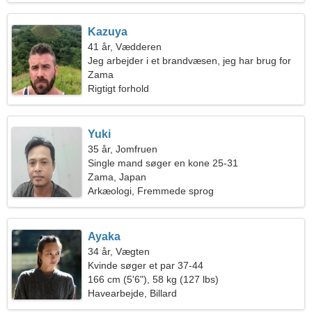
Kazuya
41 år, Vædderen
Jeg arbejder i et brandvæsen, jeg har brug for
en drømmende kvinde
Zama
Rigtigt forhold
Yuki
35 år, Jomfruen
Single mand søger en kone 25-31
Zama, Japan
Arkæologi, Fremmede sprog
Ayaka
34 år, Vægten
Kvinde søger et par 37-44
166 cm (5'6"), 58 kg (127 lbs)
Havearbejde, Billard