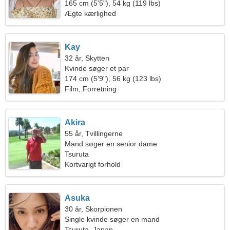
165 cm (5'5"), 54 kg (119 lbs)
Ægte kærlighed
Kay
32 år, Skytten
Kvinde søger et par
174 cm (5'9"), 56 kg (123 lbs)
Film, Forretning
Akira
55 år, Tvillingerne
Mand søger en senior dame
Tsuruta
Kortvarigt forhold
Asuka
30 år, Skorpionen
Single kvinde søger en mand
Tsuruta, Japan