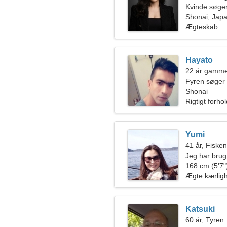
Kvinde søge
Shonai, Jap
Ægteskab
Hayato
22 år gamme
Fyren søger
Shonai
Rigtigt forho
Yumi
41 år, Fiske
Jeg har brug 
camping sa
168 cm (5'7")
Ægte kærlig
Katsuki
60 år, Tyren