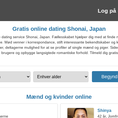
Log på
Gratis online dating Shonai, Japan
 dating service Shonai, Japan. Fællesskabet hjælper dig med at finde
ltre. Mød venner i korrespondance, stift interessante bekendtskaber og 
, deltagerne mulighed for at se profiler af single mænd og piger. Si
e brugere og opbygge langsigtede romantiske forhold. Tilmeld dig gratis
Mænd og kvinder online
Shinya
ngerne
42 år, Jomf