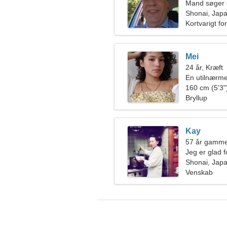
Mand søger 
Shonai, Jap
Kortvarigt fo
Mei
24 år, Kræft
En utilnærmel
160 cm (5'3")
Bryllup
Kay
57 år gammel
Jeg er glad f
Shonai, Jap
Venskab