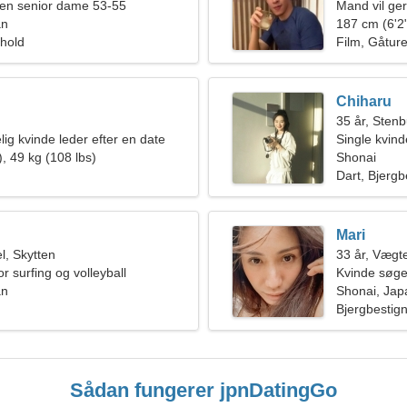
en senior dame 53-55
Mand vil ge
an
187 cm (6'2"
rhold
Film, Gåture 
Chiharu
35 år, Sten
ig kvinde leder efter en date
Single kvin
, 49 kg (108 lbs)
Shonai
Dart, Bjergb
Mari
, Skytten
33 år, Vægt
or surfing og volleyball
Kvinde søge
an
Shonai, Jap
Bjergbestign
Sådan fungerer jpnDatingGo