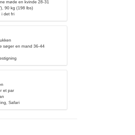
rne møde en kvinde 28-31
), 90 kg (198 lbs)
i det fri
bukken
de søger en mand 36-44
estigning
en
r et par
an
ing, Safari