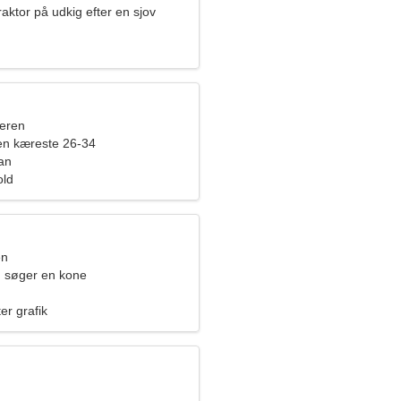
raktor på udkig efter en sjov
eren
en kæreste 26-34
an
old
en
 søger en kone
er grafik