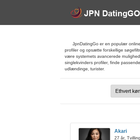
JpnDatingGo er en populær online
profiler og opsætte forskellige søgefi
være systemets avancerede muligheder
singlekvinders profiler, finde passend
udlændinge, turister.
Akari
27 år, Tvilli