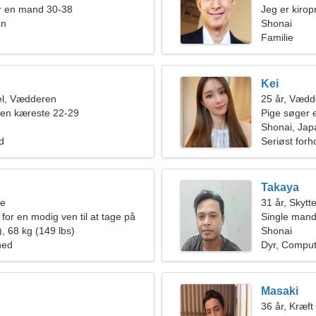
r en mand 30-38
Jeg er kirop
an
kvinde
Shonai
Familie
Kei
l, Vædderen
25 år, Vædd
 en kæreste 22-29
Pige søger 
Shonai, Jap
ld
Seriøst forh
Takaya
ne
31 år, Skytt
for en modig ven til at tage på
Single mand
mmen
, 68 kg (149 lbs)
Shonai
hed
Dyr, Comput
Masaki
36 år, Kræft