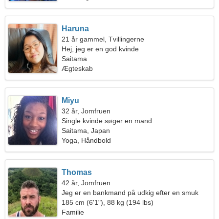
Haruna
21 år gammel, Tvillingerne
Hej, jeg er en god kvinde
Saitama
Ægteskab
Miyu
32 år, Jomfruen
Single kvinde søger en mand
Saitama, Japan
Yoga, Håndbold
Thomas
42 år, Jomfruen
Jeg er en bankmand på udkig efter en smuk
kvinde
185 cm (6'1"), 88 kg (194 lbs)
Familie