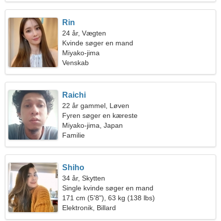
Rin
24 år, Vægten
Kvinde søger en mand
Miyako-jima
Venskab
Raichi
22 år gammel, Løven
Fyren søger en kæreste
Miyako-jima, Japan
Familie
Shiho
34 år, Skytten
Single kvinde søger en mand
171 cm (5'8"), 63 kg (138 lbs)
Elektronik, Billard