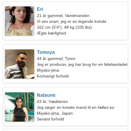
Eri
21 år gammel, Vandmanden
Vi ses snart, jeg er en legende kvinde
162 cm (5'4"), 48 kg (105 lbs)
Ægte kærlighed
Tomoya
44 år gammel, Tyren
Jeg er producer, jeg har brug for en følelsesladet
kvinde
Miyako-jima
Kortvarigt forhold
Natsumi
43 år, Vædderen
Jeg søger en kreativ mand til en fælles tur
Miyako-jima, Japan
Seriøst forhold