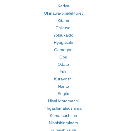
Kariya
Okinawa-præfekturet
Kitami
Chikusei
Yotsukaido
Ryugasaki
Gamagori
Obu
Odate
Yuki
Kurayoshi
Nanto
Sugito
Hisai Motomachi
Higashimatsushima
Komatsushima
Nishishinminato
Funaishikawa