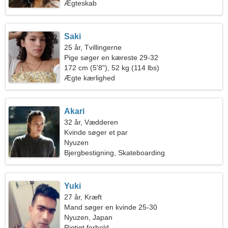
Ægteskab
Saki
25 år, Tvillingerne
Pige søger en kæreste 29-32
172 cm (5'8"), 52 kg (114 lbs)
Ægte kærlighed
Akari
32 år, Vædderen
Kvinde søger et par
Nyuzen
Bjergbestigning, Skateboarding
Yuki
27 år, Kræft
Mand søger en kvinde 25-30
Nyuzen, Japan
Rigtigt forhold