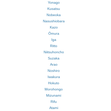
Yonago
Kusatsu
Nobeoka
Nasushiobara
Kazo
Ōmura
Iga
Ritto
Niitsuhoncho
Suzaka
Arao
Noshiro
Iwakura
Hokuto
Morohongo
Mizunami
Rifu
Atami