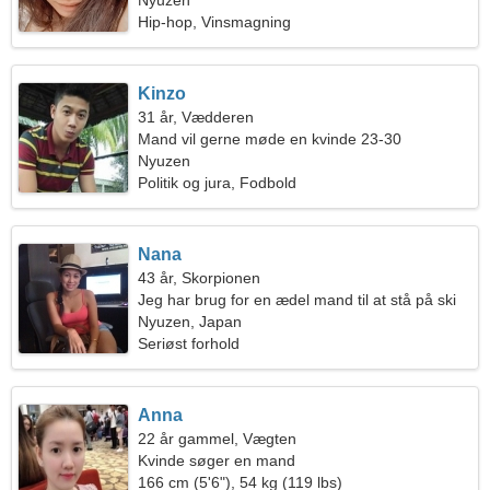
Nyuzen
Hip-hop, Vinsmagning
Kinzo
31 år, Vædderen
Mand vil gerne møde en kvinde 23-30
Nyuzen
Politik og jura, Fodbold
Nana
43 år, Skorpionen
Jeg har brug for en ædel mand til at stå på ski
sammen
Nyuzen, Japan
Seriøst forhold
Anna
22 år gammel, Vægten
Kvinde søger en mand
166 cm (5'6"), 54 kg (119 lbs)