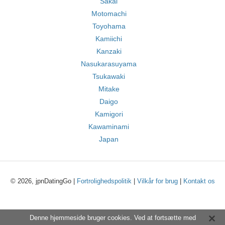
Sakai
Motomachi
Toyohama
Kamiichi
Kanzaki
Nasukarasuyama
Tsukawaki
Mitake
Daigo
Kamigori
Kawaminami
Japan
© 2026, jpnDatingGo |
Fortrolighedspolitik
|
Vilkår for brug
|
Kontakt os
Denne hjemmeside bruger cookies. Ved at fortsætte med