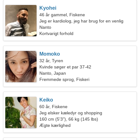
Kyohei
46 år gammel, Fiskene
Jeg er kardiolog, jeg har brug for en venlig
kvinde
Nanto
Kortvarigt forhold
Momoko
32 år, Tyren
Kvinde søger et par 37-42
Nanto, Japan
Fremmede sprog, Fiskeri
Keiko
60 år, Fiskene
Jeg elsker kæledyr og shopping
160 cm (5'3"), 66 kg (145 lbs)
Ægte kærlighed