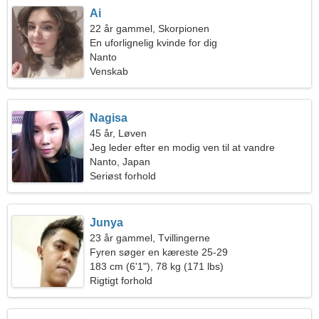
Ai
22 år gammel, Skorpionen
En uforlignelig kvinde for dig
Nanto
Venskab
Nagisa
45 år, Løven
Jeg leder efter en modig ven til at vandre
sammen
Nanto, Japan
Seriøst forhold
Junya
23 år gammel, Tvillingerne
Fyren søger en kæreste 25-29
183 cm (6'1"), 78 kg (171 lbs)
Rigtigt forhold