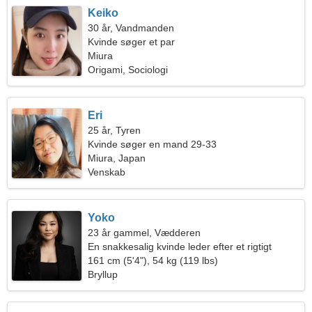
Keiko
30 år, Vandmanden
Kvinde søger et par
Miura
Origami, Sociologi
Eri
25 år, Tyren
Kvinde søger en mand 29-33
Miura, Japan
Venskab
Yoko
23 år gammel, Vædderen
En snakkesalig kvinde leder efter et rigtigt
forhold
161 cm (5'4"), 54 kg (119 lbs)
Bryllup