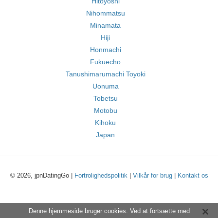
Hitoyoshi
Nihommatsu
Minamata
Hiji
Honmachi
Fukuecho
Tanushimarumachi Toyoki
Uonuma
Tobetsu
Motobu
Kihoku
Japan
© 2026, jpnDatingGo |
Fortrolighedspolitik
|
Vilkår for brug
|
Kontakt os
Denne hjemmeside bruger cookies. Ved at fortsætte med