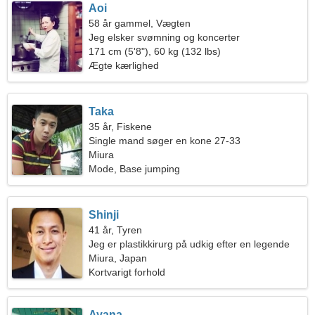
Aoi
58 år gammel, Vægten
Jeg elsker svømning og koncerter
171 cm (5'8"), 60 kg (132 lbs)
Ægte kærlighed
Taka
35 år, Fiskene
Single mand søger en kone 27-33
Miura
Mode, Base jumping
Shinji
41 år, Tyren
Jeg er plastikkirurg på udkig efter en legende
kvinde
Miura, Japan
Kortvarigt forhold
Ayana