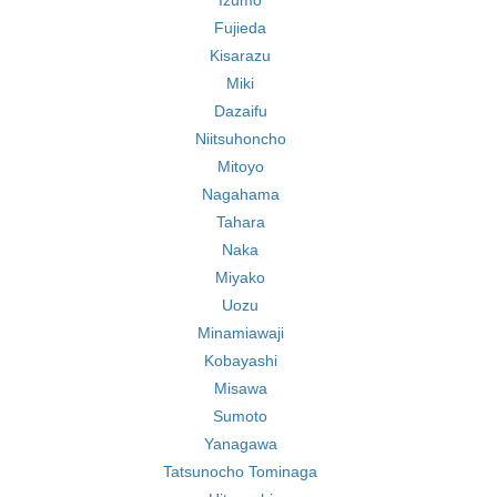
Izumo
Fujieda
Kisarazu
Miki
Dazaifu
Niitsuhoncho
Mitoyo
Nagahama
Tahara
Naka
Miyako
Uozu
Minamiawaji
Kobayashi
Misawa
Sumoto
Yanagawa
Tatsunocho Tominaga