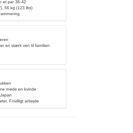
r et par 36-42
), 56 kg (123 lbs)
grammering
eren
er en stærk ven til familien
bukken
rne møde en kvinde
Japan
eter, Frivilligt arbejde