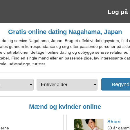
Log på
Gratis online dating Nagahama, Japan
dating service Nagahama, Japan. Brug et effektivt datingsystem, find en
ates gennem korrespondance og søg efter passende personer på siden.
ere chatrelationer, deltage i online dating og opbygge seriøse relationer
tskaber. Find en single mand eller en passende pige, lav interessante dat
ale, udlændinge, turister.
Mænd og kvinder online
Shiori
ngerne
59 år gamme