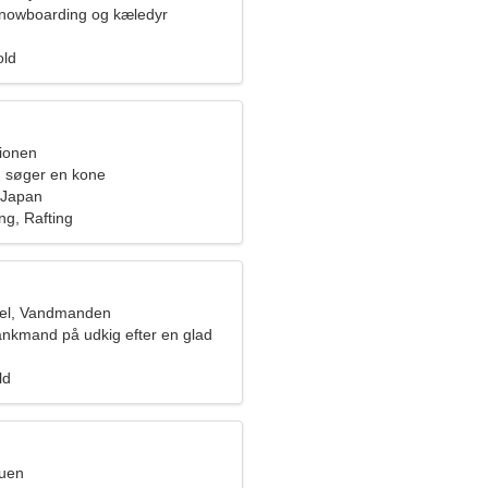
snowboarding og kæledyr
old
pionen
 søger en kone
Japan
ng, Rafting
el, Vandmanden
ankmand på udkig efter en glad
ld
ruen