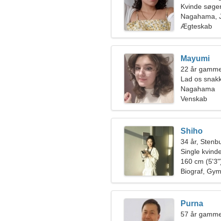
Kvinde søge
Nagahama, 
Ægteskab
Mayumi
22 år gamme
Lad os snakk
Nagahama
Venskab
Shiho
34 år, Stenb
Single kvin
160 cm (5'3")
Biograf, Gym
Purna
57 år gamme