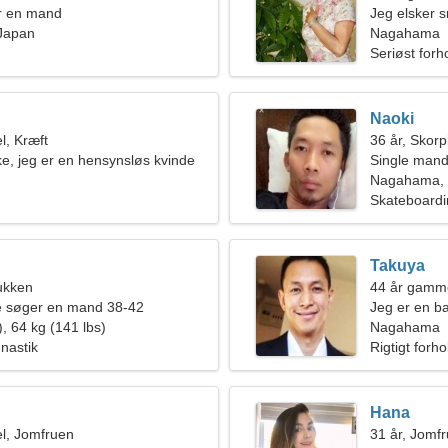
r en mand
Jeg elsker 
Japan
Nagahama
Seriøst forh
Naoki
l, Kræft
36 år, Skor
e, jeg er en hensynsløs kvinde
Single mand
Nagahama, 
Skateboardi
Takuya
ukken
44 år gamm
de søger en mand 38-42
Jeg er en b
, 64 kg (141 lbs)
kvinde
Nagahama
nastik
Rigtigt forho
Hana
l, Jomfruen
31 år, Jomf