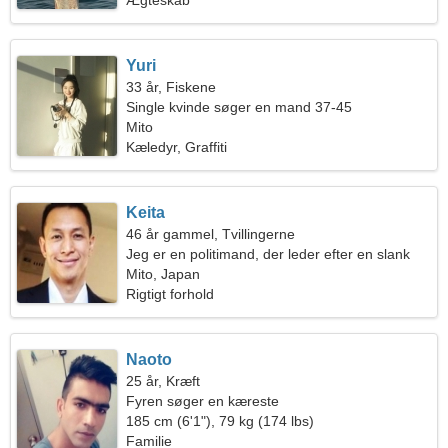
Ægteskab
Yuri
33 år, Fiskene
Single kvinde søger en mand 37-45
Mito
Kæledyr, Graffiti
Keita
46 år gammel, Tvillingerne
Jeg er en politimand, der leder efter en slank
kvinde
Mito, Japan
Rigtigt forhold
Naoto
25 år, Kræft
Fyren søger en kæreste
185 cm (6'1"), 79 kg (174 lbs)
Familie