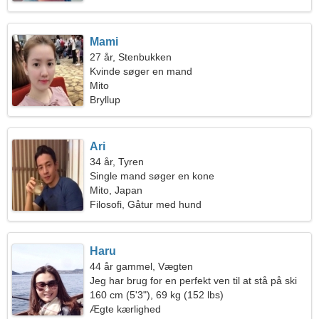
Mami
27 år, Stenbukken
Kvinde søger en mand
Mito
Bryllup
Ari
34 år, Tyren
Single mand søger en kone
Mito, Japan
Filosofi, Gåtur med hund
Haru
44 år gammel, Vægten
Jeg har brug for en perfekt ven til at stå på ski
sammen
160 cm (5'3"), 69 kg (152 lbs)
Ægte kærlighed