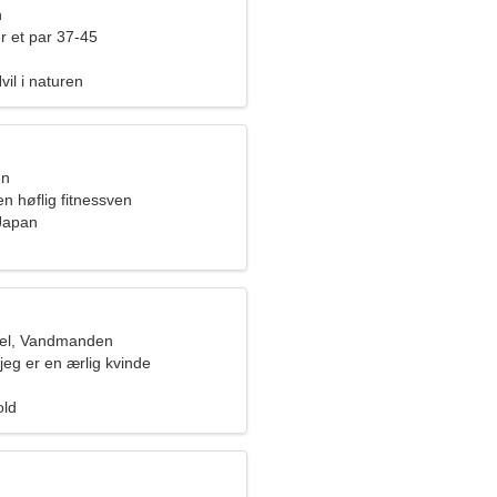
n
r et par 37-45
il i naturen
en
en høflig fitnessven
Japan
el, Vandmanden
 jeg er en ærlig kvinde
old