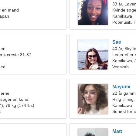
33 år, Løve
r en mand
Kvinde søge
Japan
Kamikawa
Popmusik, Hv
Sae
uen
40 år, Skytt
en kæreste 31-37
Leder efter 
Kamikawa, 
hed
Venskab
Mayumi
ngerne
22 år gamm
 søger en kone
Ring til mig,
), 79 kg (174 lbs)
Kamikawa
s
Seriøst forh
Matt