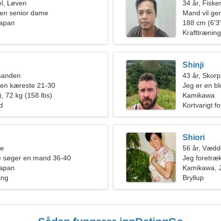
l, Løven
34 år, Fiske
en senior dame
Mand vil ge
Japan
188 cm (6'3"
Krafttræning
Shinji
manden
43 år, Skor
 en kæreste 21-30
Jeg er en bl
, 72 kg (158 lbs)
Kamikawa
ld
Kortvarigt f
Shiori
ne
56 år, Vædd
de søger en mand 36-40
Jeg foretræ
Japan
volleyball
Kamikawa, 
ing
Bryllup