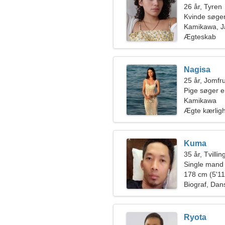
26 år, Tyren
Kvinde søge
Kamikawa, 
Ægteskab
Nagisa
25 år, Jomfr
Pige søger 
Kamikawa
Ægte kærlig
Kuma
35 år, Tvilli
Single mand
178 cm (5'11"
Biograf, Dan
Ryota