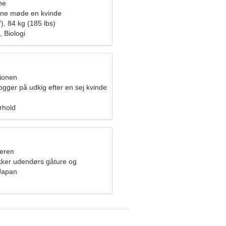
ne
rne møde en kvinde
), 84 kg (185 lbs)
, Biologi
pionen
ogger på udkig efter en sej kvinde
orhold
eren
kker udendørs gåture og
Japan