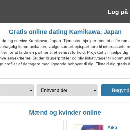
Log på
Gratis online dating Kamikawa, Japan
 dating service Kamikawa, Japan. Tjenesten hjælper med at stifte rom
 behagelig kommunikation, vælge samarbejdspartnere til interessante
r for at finde en partner til et seriøst forhold. Projektet vil hjælpe d
 søgekriterier. Studer brugerprofiler og bliv initiativtager til kommunik
ælge profiler af deltagere med lignende hobbyer til dig. Tilmeld dig gratis
Mænd og kvinder online
Aika