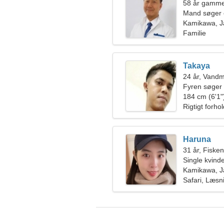
58 år gamme
Mand søger 
Kamikawa, 
Familie
Takaya
24 år, Vand
Fyren søger
184 cm (6'1")
Rigtigt forho
Haruna
31 år, Fiske
Single kvin
Kamikawa, 
Safari, Læsn