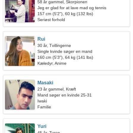
58 år gammel, Skorpionen
Jeg er glad for at lave mad og tennis
157 cm (5'2"), 60 kg (132 lbs)
Seriøst forhold
Rui
30 år, Tvillingerne
Single kvinde søger en mand
160 cm (5'3"), 64 kg (141 lbs)
Kæledyr, Anime
Masaki
23 år gammel, Kræft
Mand søger en kvinde 25-31
Iwaki
Familie
Yuri
45 år, Tyren