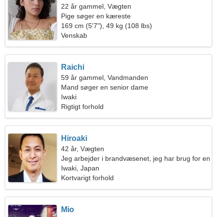
22 år gammel, Vægten
Pige søger en kæreste
169 cm (5'7"), 49 kg (108 lbs)
Venskab
Raichi
59 år gammel, Vandmanden
Mand søger en senior dame
Iwaki
Rigtigt forhold
Hiroaki
42 år, Vægten
Jeg arbejder i brandvæsenet, jeg har brug for en
enestående kvinde
Iwaki, Japan
Kortvarigt forhold
Mio