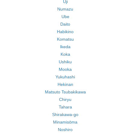
Uji
Numazu
Ube
Daito
Habikino
Komatsu
Ikeda
Koka
Ushiku
Mooka
Yukuhashi
Hekinan
Matsuto Tsubakikawa
Chiryu
Tahara
Shirakawa-go
Minamisōma
Noshiro