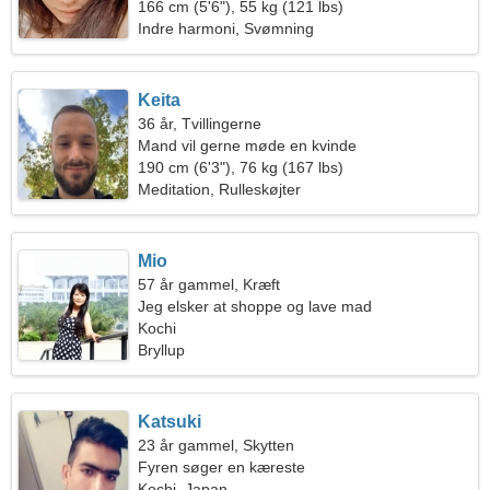
166 cm (5'6"), 55 kg (121 lbs)
Indre harmoni, Svømning
Keita
36 år, Tvillingerne
Mand vil gerne møde en kvinde
190 cm (6'3"), 76 kg (167 lbs)
Meditation, Rulleskøjter
Mio
57 år gammel, Kræft
Jeg elsker at shoppe og lave mad
Kochi
Bryllup
Katsuki
23 år gammel, Skytten
Fyren søger en kæreste
Kochi, Japan