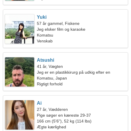
Yuki
57 år gammel, Fiskene
Jeg elsker film og karaoke
Komatsu
Venskab
Atsushi
41 år, Vægten
Jeg er en plastikkirurg på udkig efter en
følelsesladet kvinde
Komatsu, Japan
Rigtigt forhold
Ai
27 år, Vædderen
Pige søger en kæreste 29-37
166 cm (5'6"), 52 kg (114 lbs)
Ægte kærlighed