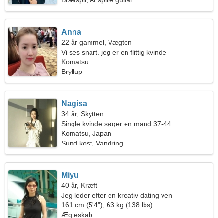
Brætspil, At spille guitar
Anna
22 år gammel, Vægten
Vi ses snart, jeg er en flittig kvinde
Komatsu
Bryllup
Nagisa
34 år, Skytten
Single kvinde søger en mand 37-44
Komatsu, Japan
Sund kost, Vandring
Miyu
40 år, Kræft
Jeg leder efter en kreativ dating ven
161 cm (5'4"), 63 kg (138 lbs)
Ægteskab