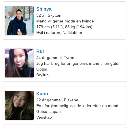
Shinya
32 år, Skytten
Mand vil gerne møde en kvinde
179 cm (5'11"), 88 kg (194 lbs)
Hvil i naturen, Natklubber
Rui
44 år gammel, Tyren
Jeg har brug for en generøs mand til en gåtur
sammen
Gotsu
Bryllup
Kaori
22 år gammel, Fiskene
En uforglemmelig kvinde leder efter en mand
Gotsu, Japan
Venskab